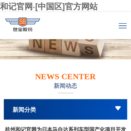
和记官网·[中国区]官方网站
NEWS CENTER
新闻动态
新闻分类

杭州和记官网为日本马自达系列车型国产化项目开发