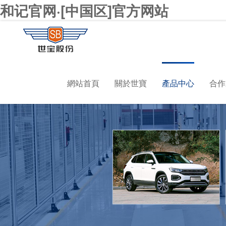
和记官网·[中国区]官方网站
網站首頁
關於世寶
產品中心
合作