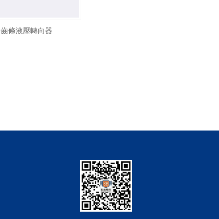
輪齒條液壓轉向器