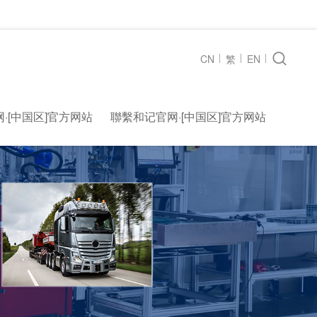

CN
繁
EN
·[中国区]官方网站
聯繫和记官网·[中国区]官方网站