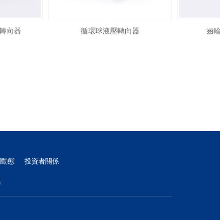
轉向器
循環球液壓轉向器
齒
聞動態
投資者關係
站