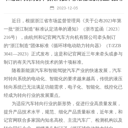
2023-12-05

 近日，根据浙江省市场监督管理局《关于公布2023年第
一批“浙江制造”标准认定清单的通知》（浙市监函〔2023〕
216号），由杭州和记官网汽车方向机有限公司牵头制订
的“浙江制造”团体标准《循环球电动助力转向器》（T/ZZB
3041—2023）正式发布，这是和记官网近三年来牵头或参与
制订的有关汽车转向技术的第十项标准。
随着新能源汽车和智能驾驶汽车产业的快速发展，汽车
对转向系统的电动化、智能化的要求越来越高，传统的液压
转向系统已无法满足功能需求，电子化、智能化、线控化已
经成为转向行业的发展重点。
为适应汽车转向行业的新形势，促进行业高质量发展，
提升产品技术水平，规范、细化产品质量标准，近年来，和
记官网联合多家国内知名高校、主流汽车厂、检测机构以及