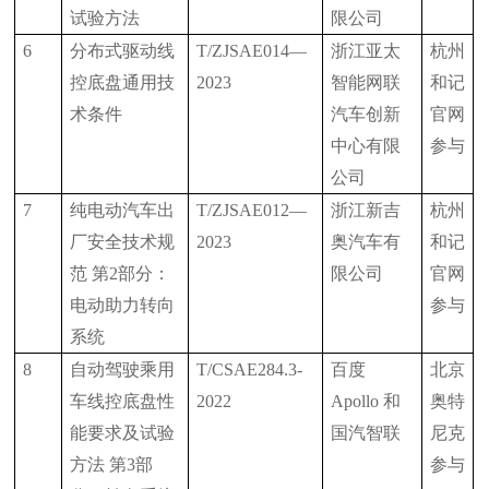
试验方法
限公司
6
分布式驱动线
T/ZJSAE014—
浙江亚太
杭州
控底盘通用技
2023
智能网联
和记
术条件
汽车创新
官网
中心有限
参与
公司
7
纯电动汽车出
T/ZJSAE012—
浙江新吉
杭州
厂安全技术规
2023
奥汽车有
和记
范 第2部分：
限公司
官网
电动助力转向
参与
系统
8
自动驾驶乘用
T/CSAE284.3-
百度
北京
车线控底盘性
2022
Apollo 和
奥特
能要求及试验
国汽智联
尼克
方法 第3部
参与