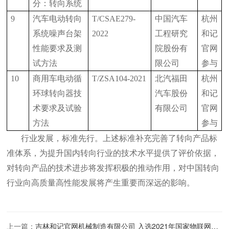
分：转向系统
9
汽车电动转向
T/CSAE279-
中国汽车
杭州
系统噪声台架
2022
工程研究
和记
性能要求及测
院股份有
官网
试方法
限公司
参与
10
商用车电动循
T/ZSA104-2021
北汽福田
杭州
环球转向器技
汽车股份
和记
术要求及试验
有限公司
官网
方法
参与
行业发展，标准先行。上述标准补充完善了转向产品标
准体系，为提升国内转向行业的技术水平提供了评价依据，
对转向产品的技术进步将发挥积极的推动作用，对中国转向
行业向高质量高性能发展将产生重要而深远的影响。
上一篇：
吉林和记官网机械制造有限公司 入选2021年国家物联网示范项目名单