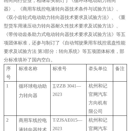
转向同行企业，相继牵头制订了《循环球电动助力转向
器》、《商用车线控电液转向器技术条件与试验方法》、
《双小齿轮式电动助力转向器技术要求及试验方法》、《重
型货车用液压动力转向器耐久性技术要求及试验方法》、
《带传动齿条助力式电动转向器技术要求及试验方法》等五
项团体标准，还参与制订了《自动驾驶乘用车线控底盘性能
要求及试验方法 第3部分：转向系统》等五项团体标准，部
分标准填补了国内空白。
序
标准名称
标准号
牵头单位
备注
号
1
T
/ZZB 3041—
杭州和记
循环球电动助
2023
官网汽车
力转向器
方向机有
限公司
2
T/ZJSAE015—
杭州和记
商用车线控电
2023
官网汽车
液转向器技术