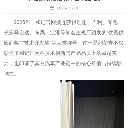
2026-01-29

 2025年，和记官网接连获得理想、吉利、零跑、
长安马自达、东风、江淮等知名主机厂颁发的“优秀供
应商奖” “技术开发奖”等荣誉称号。这一系列荣誉不仅
彰显了和记官网在技术创新与产品品质上的卓越实
力，也印证了其在汽车产业链中的核心价值与持续影
响力。