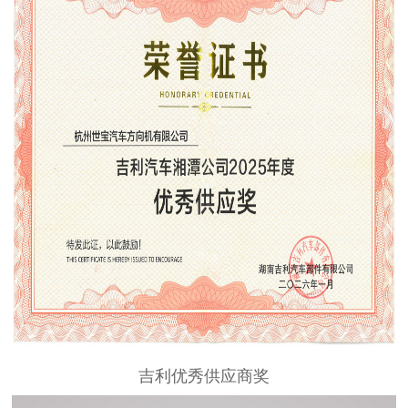
吉利优秀供应商奖