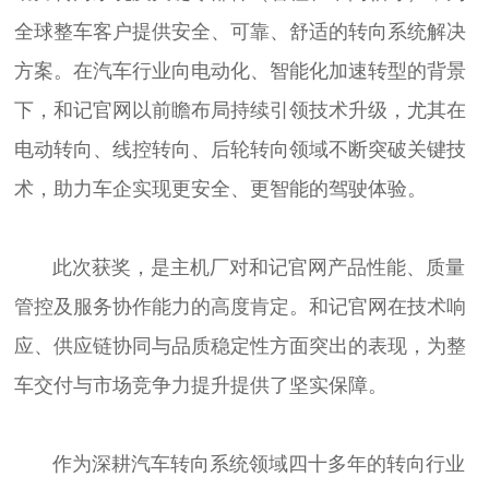
全球整车客户提供安全、可靠、舒适的转向系统解决
方案。在汽车行业向电动化、智能化加速转型的背景
下，和记官网以前瞻布局持续引领技术升级，尤其在
电动转向、线控转向、后轮转向领域不断突破关键技
术，助力车企实现更安全、更智能的驾驶体验。
此次获奖，是主机厂对和记官网产品性能、质量
管控及服务协作能力的高度肯定。和记官网在技术响
应、供应链协同与品质稳定性方面突出的表现，为整
车交付与市场竞争力提升提供了坚实保障。
作为深耕汽车转向系统领域四十多年的转向行业