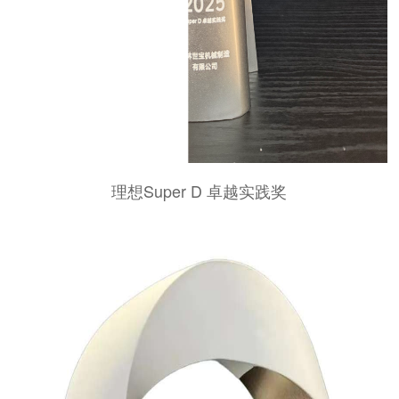
理想Super D 卓越实践奖