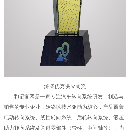
潍柴优秀供应商奖
和记官网是一家专注汽车转向系统研发、制造与
销售的专业企业，始终以技术驱动为核心，产品覆盖
电动转向系统、线控转向系统、后轮转向系统、液压
助力转向系统及关键零部件（管柱、中间轴等），为