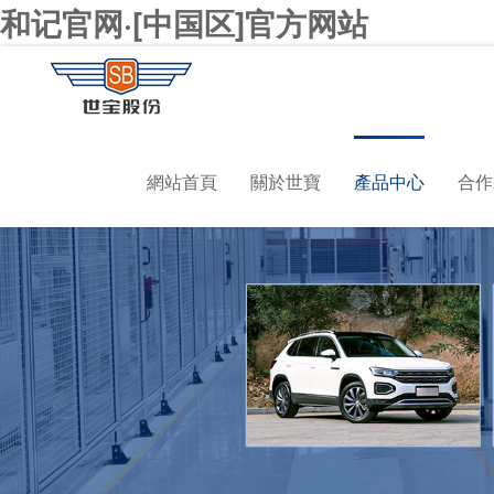
和记官网·[中国区]官方网站
網站首頁
關於世寶
產品中心
合作