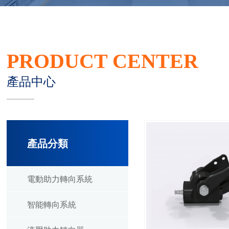
PRODUCT CENTER
產品中心
產品分類
電動助力轉向系統
智能轉向系統