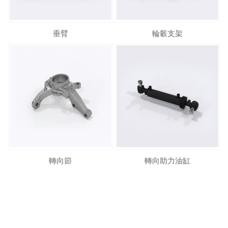
垂臂
輪轂支架
轉向節
轉向助力油缸